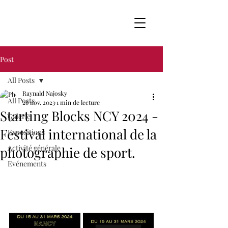
Post
All Posts
Raynald Najosky
All Posts
26 nov. 2023
1 min de lecture
Starting Blocks NCY 2024 -
Galerie
Festival international de la
Expositions
Activité générale
photographie de sport.
Evénements