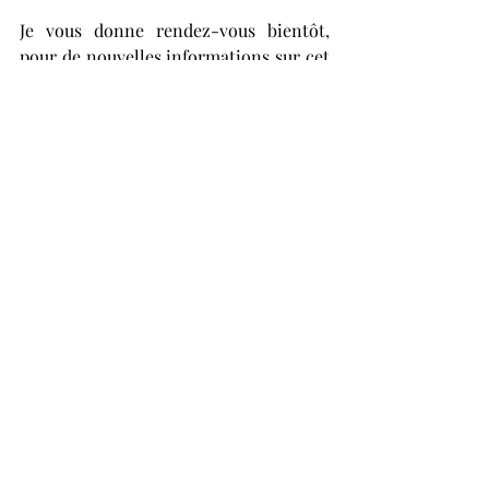
Je vous donne rendez-vous bientôt, 
pour de nouvelles informations sur cet 
événement.
Portez-vous bien
Raynald
Posts récents
Voir tout