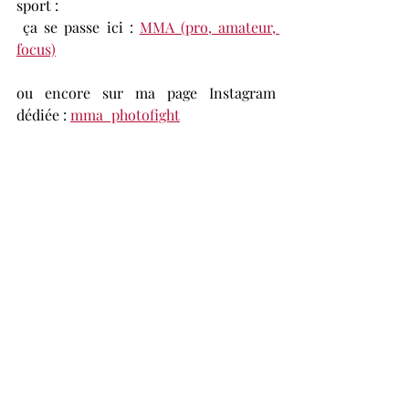
sport :
 ça se passe ici : 
MMA (pro, amateur, 
focus)
ou encore sur ma page Instagram 
dédiée : 
mma_photofight