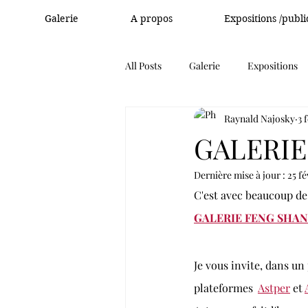
Galerie
A propos
Expositions /publi
All Posts
Galerie
Expositions
Raynald Najosky
3 
GALERIE
Dernière mise à jour :
25 fé
C'est avec beaucoup de 
GALERIE FENG SHA
Je vous invite, dans un
plateformes  
Astper
 et 