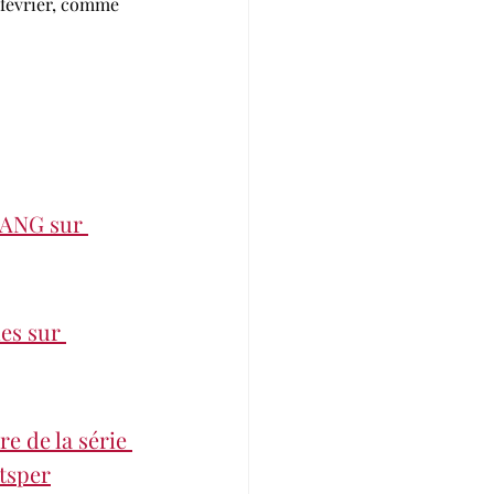
 février, comme 
ANG sur 
es sur 
e de la série 
rtsper