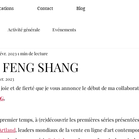
cations
Contact
Blog
Activité générale
Evénements
févr. 2023
1 min de lecture
 FENG SHANG
vr. 2023
joie et de fierté que je vous annonce le début de ma collaborat
NG
. 
 premier temps, à (re)découvrir les premières séries présentées 
Artland
, leaders mondiaux de la vente en ligne d'art contempor