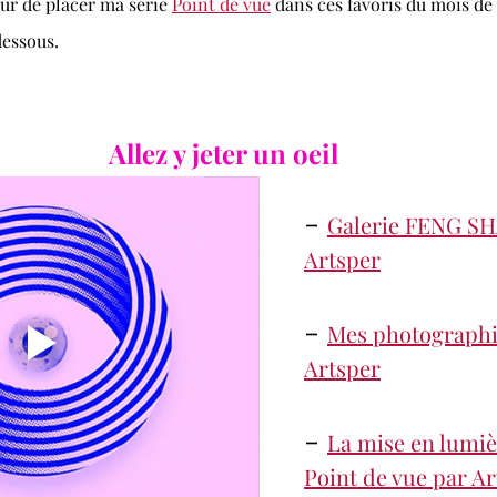
ur de placer ma série 
Point de vue
 dans ces favoris du mois de
dessous.
Allez y jeter un oeil 
- 
Galerie FENG SH
Artsper
- 
Mes photographi
Artsper
- 
La mise en lumièr
Point de vue par A