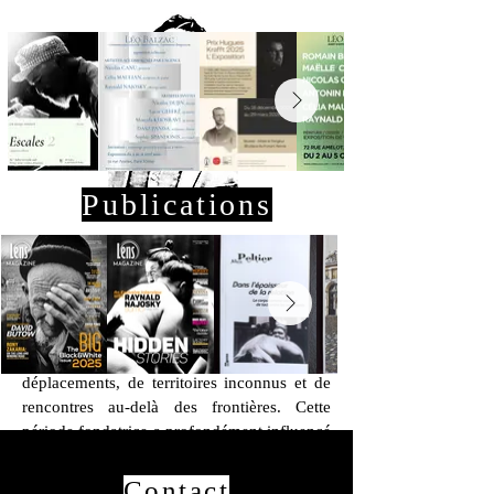
Publications
Né à Reims, le langage visuel de Raynald
Najosky s’est construit à travers une vie
marquée par le mouvement. Après ses
études, il s’oriente vers une carrière
militaire, traversant des années ponctuées de
déplacements, de territoires inconnus et de
rencontres au-delà des frontières. Cette
période fondatrice a profondément influencé
sa manière de voir, développant une
sensibilité aiguë aux espaces liminaux, aux
Contact